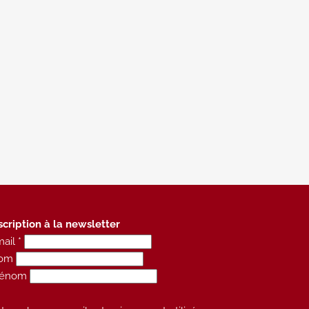
scription à la newsletter
ail *
om
rénom