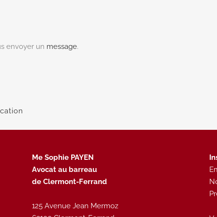
us envoyer un
message
.
ocation
Me Sophie PAYEN
In
Avocat au barreau
Em
de Clermont-Ferrand
N
P
125 Avenue Jean Mermoz