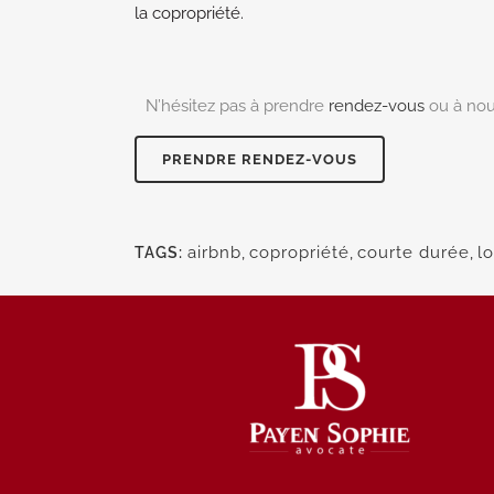
la copropriété.
N’hésitez pas à prendre
rendez-vous
ou à no
PRENDRE RENDEZ-VOUS
airbnb
,
copropriété
,
courte durée
,
l
TAGS: