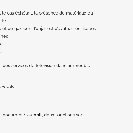
, le cas échéant, la présence de matériaux ou
nte
té et de gaz, dont l’objet est d’évaluer les risques
nnes
s
res
n des services de télévision dans l’immeuble
des sols
es documents au
bail,
deux sanctions sont