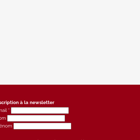
scription à la newsletter
ail *
om
rénom