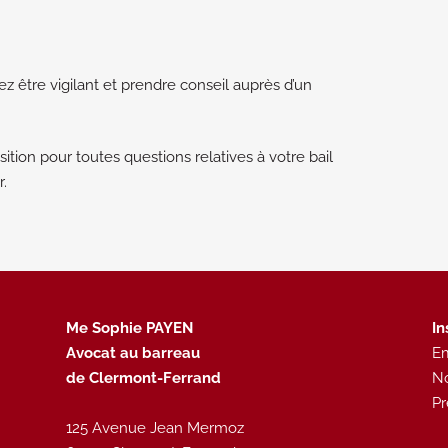
z être vigilant et prendre conseil auprès d’un
ition pour toutes questions relatives à votre bail
r.
Me Sophie PAYEN
In
Avocat au barreau
Em
de Clermont-Ferrand
N
P
125 Avenue Jean Mermoz