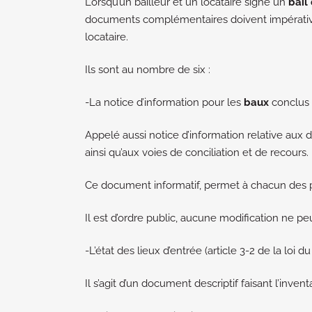
Lorsqu’un bailleur et un locataire signe un
bail
documents complémentaires doivent impérativ
locataire.
Ils sont au nombre de six :
-La notice d’information pour les
baux
conclus 
Appelé aussi notice d’information relative aux dr
ainsi qu’aux voies de conciliation et de recours.
Ce document informatif, permet à chacun des pa
Il est d’ordre public, aucune modification ne peu
-L’état des lieux d’entrée (article 3-2 de la loi du 
Il s’agit d’un document descriptif faisant l’inven