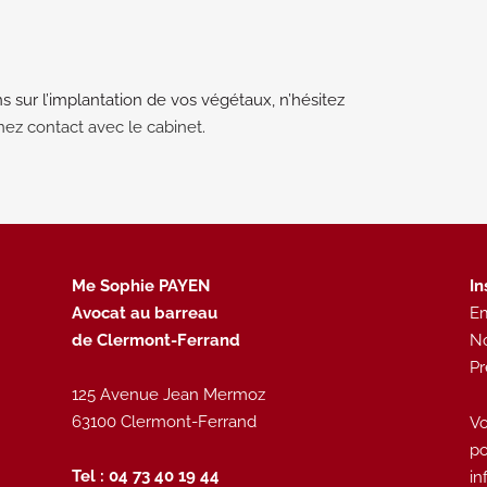
ns sur l’implantation de vos végétaux, n’hésitez
nez contact avec le cabinet
.
Me Sophie PAYEN
In
Avocat au barreau
Em
de Clermont-Ferrand
N
P
125 Avenue Jean Mermoz
63100 Clermont-Ferrand
Vo
po
Tel : 04 73 40 19 44
in